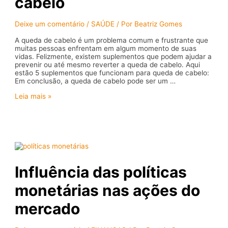
cabelo
Deixe um comentário
/
SAÚDE
/ Por
Beatriz Gomes
A queda de cabelo é um problema comum e frustrante que
muitas pessoas enfrentam em algum momento de suas
vidas. Felizmente, existem suplementos que podem ajudar a
prevenir ou até mesmo reverter a queda de cabelo. Aqui
estão 5 suplementos que funcionam para queda de cabelo:
Em conclusão, a queda de cabelo pode ser um …
5
Leia mais »
suplementos
que
funcionam
para
queda
de
cabelo
Influência das políticas
monetárias nas ações do
mercado