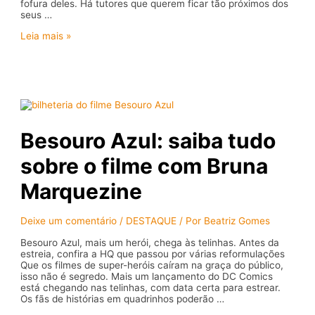
fofura deles. Há tutores que querem ficar tão próximos dos
seus …
Seu
Leia mais »
pet
dorme
com
você?
Conheça
os
cuidados
com
Besouro Azul: saiba tudo
essa
prática
sobre o filme com Bruna
Marquezine
Deixe um comentário
/
DESTAQUE
/ Por
Beatriz Gomes
Besouro Azul, mais um herói, chega às telinhas. Antes da
estreia, confira a HQ que passou por várias reformulações
Que os filmes de super-heróis caíram na graça do público,
isso não é segredo. Mais um lançamento do DC Comics
está chegando nas telinhas, com data certa para estrear.
Os fãs de histórias em quadrinhos poderão …