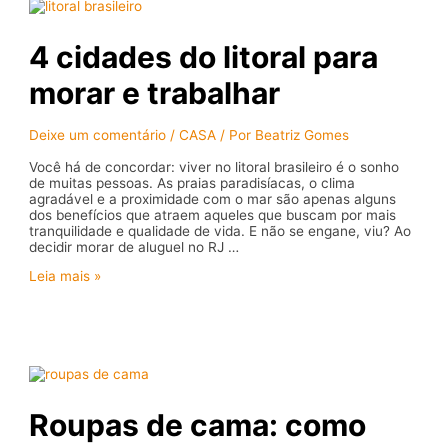
apoio
para
amigas
4 cidades do litoral para
que
se
morar e trabalhar
tornaram
mães
Deixe um comentário
/
CASA
/ Por
Beatriz Gomes
Você há de concordar: viver no litoral brasileiro é o sonho
de muitas pessoas. As praias paradisíacas, o clima
agradável e a proximidade com o mar são apenas alguns
dos benefícios que atraem aqueles que buscam por mais
tranquilidade e qualidade de vida. E não se engane, viu? Ao
decidir morar de aluguel no RJ …
4
Leia mais »
cidades
do
litoral
para
morar
e
trabalhar
Roupas de cama: como