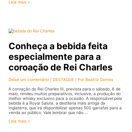
Besouro
Leia mais »
Azul:
saiba
tudo
sobre
o
filme
com
Bruna
Conheça a bebida feita
Marquezine
especialmente para a
coroação de Rei Charles
Deixe um comentário
/
DESTAQUE
/ Por
Beatriz Gomes
A coroação do Rei Charles III, prevista para o sábado, 6 de
maio, rendeu muitos preparativos, inclusive, a produção do
melhor whisky exclusivo para a ocasião. A responsável pela
bebida é a Royal Salute, a destilaria mais antiga da
Inglaterra, que irá disponibilizar apenas 500 garrafas para a
venda ao público. Vale lembrar que não …
Conheça
Leia mais »
a
bebida