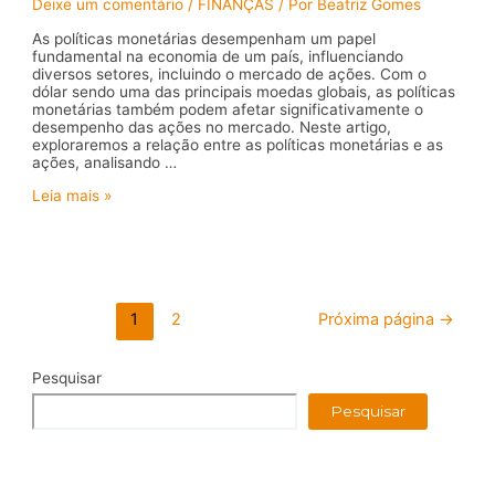
Deixe um comentário
/
FINANÇAS
/ Por
Beatriz Gomes
As políticas monetárias desempenham um papel
fundamental na economia de um país, influenciando
diversos setores, incluindo o mercado de ações. Com o
dólar sendo uma das principais moedas globais, as políticas
monetárias também podem afetar significativamente o
desempenho das ações no mercado. Neste artigo,
exploraremos a relação entre as políticas monetárias e as
ações, analisando …
Influência
Leia mais »
das
políticas
monetárias
nas
ações
do
Paginação
1
2
Próxima página
→
mercado
de
posts
Pesquisar
Pesquisar