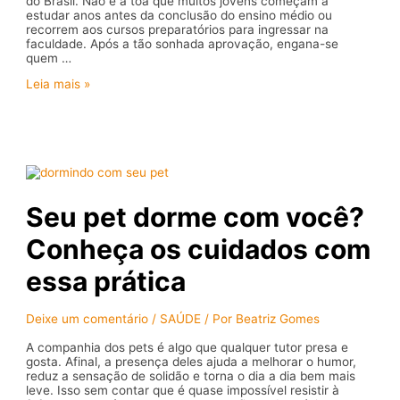
do Brasil. Não é à toa que muitos jovens começam a
estudar anos antes da conclusão do ensino médio ou
recorrem aos cursos preparatórios para ingressar na
faculdade. Após a tão sonhada aprovação, engana-se
quem …
Saiba
Leia mais »
como
estudar
durante
a
residência
médica
Seu pet dorme com você?
Conheça os cuidados com
essa prática
Deixe um comentário
/
SAÚDE
/ Por
Beatriz Gomes
A companhia dos pets é algo que qualquer tutor presa e
gosta. Afinal, a presença deles ajuda a melhorar o humor,
reduz a sensação de solidão e torna o dia a dia bem mais
leve. Isso sem contar que é quase impossível resistir à