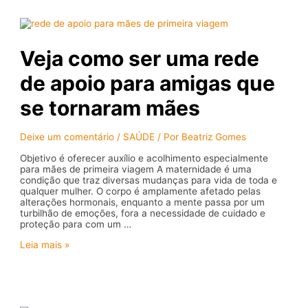
da
prática
esportiva
para
Veja como ser uma rede
idosos
de apoio para amigas que
se tornaram mães
Deixe um comentário
/
SAÚDE
/ Por
Beatriz Gomes
Objetivo é oferecer auxílio e acolhimento especialmente
para mães de primeira viagem A maternidade é uma
condição que traz diversas mudanças para vida de toda e
qualquer mulher. O corpo é amplamente afetado pelas
alterações hormonais, enquanto a mente passa por um
turbilhão de emoções, fora a necessidade de cuidado e
proteção para com um …
Veja
Leia mais »
como
ser
uma
rede
de