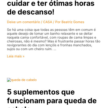
cuidar e ter ótimas horas
de descanso!
Deixe um comentário
/
CASA
/ Por
Beatriz Gomes
Se há uma coisa que todas as pessoas têm em comum é
aquele desejo de tomar um banho relaxante e se deitar
naquela cama confortável, com roupas de cama limpas e
cheirosas, não é mesmo? Mas é frustrante passar horas tão
revigorantes do dia com lençóis e fronhas manchados,
sujos ou com um cheiro ruim. …
Roupas
Leia mais »
de
cama:
como
cuidar
e
ter
ótimas
horas
5 suplementos que
de
descanso!
funcionam para queda de