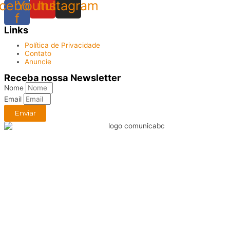
cebook-
Youtube
Instagram
f
Links
Política de Privacidade
Contato
Anuncie
Receba nossa Newsletter
Nome
Email
Enviar