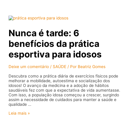
feita
especialmente
para
a
coroação
de
Nunca é tarde: 6
Rei
Charles
benefícios da prática
esportiva para idosos
Deixe um comentário
/
SAÚDE
/ Por
Beatriz Gomes
Descubra como a prática diária de exercícios físicos pode
melhorar a mobilidade, autoestima e socialização dos
idosos! O avanço da medicina e a adoção de hábitos
saudáveis fez com que a expectativa de vida aumentasse.
Com isso, a população idosa começou a crescer, surgindo
assim a necessidade de cuidados para manter a saúde e
qualidade …
Nunca
Leia mais »
é
tarde:
6
benefícios