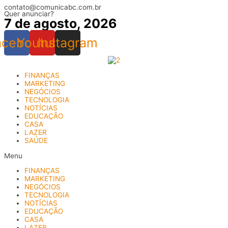
contato@comunicabc.com.br
Ir
Quer anunciar?
para
7 de agosto, 2026
o
conteúdo
acebook
Youtube
Instagram
FINANÇAS
MARKETING
NEGÓCIOS
TECNOLOGIA
NOTÍCIAS
EDUCAÇÃO
CASA
LAZER
SAÚDE
Menu
FINANÇAS
MARKETING
NEGÓCIOS
TECNOLOGIA
NOTÍCIAS
EDUCAÇÃO
CASA
LAZER