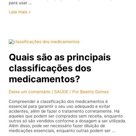
para usar …
Dress
Leia mais »
code:
o
impacto
das
roupas
na
impressão
que
Quais são as principais
você
causa
classificações dos
medicamentos?
Deixe um comentário
/
SAÚDE
/ Por
Beatriz Gomes
Compreender a classificação dos medicamentos é
essencial para garantir o seu uso adequado e evitar
acidentes, além de fazer o tratamento corretamente. Há
aqueles que podem ser comprados sem receita, enquanto
outros só são vendidos conforme a dosagem a ser utilizada.
Além disso, pode ser necessário fazer diluição de
medicações essenciais, enquanto outras podem ser …