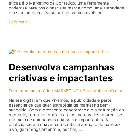
eficaz é o Marketing de Conteúdo, uma ferramenta
poderosa para posicionar sua marca como uma autoridade
em seu mercado. Neste artigo, vamos explorar …
Como
Leia mais »
Utilizar
o
Marketing
de
Conteúdo
para
Posicionar
sua
Desenvolva campanhas
Marca
como
criativas e impactantes
uma
Autoridade
no
seu
Deixe um comentário
/
MARKETING
/ Por
kathleen.oliveira
Mercado
Na era digital em que vivemos, a publicidade é parte
essencial de qualquer estratégia de marketing bem-
sucedida. Com a crescente concorrência e a saturação do
mercado, torna-se crucial para as marcas destacarem-se
por meio de campanhas criativas e impactantes. A
criatividade é a chave para captar a atenção do público-
alvo, gerar engajamento e, por fim, …