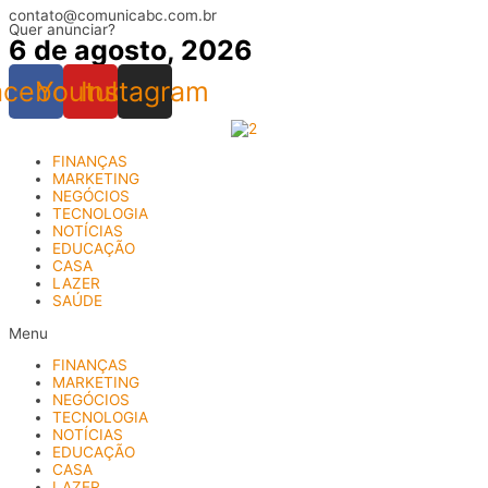
contato@comunicabc.com.br
Ir
Quer anunciar?
para
6 de agosto, 2026
o
conteúdo
acebook
Youtube
Instagram
FINANÇAS
MARKETING
NEGÓCIOS
TECNOLOGIA
NOTÍCIAS
EDUCAÇÃO
CASA
LAZER
SAÚDE
Menu
FINANÇAS
MARKETING
NEGÓCIOS
TECNOLOGIA
NOTÍCIAS
EDUCAÇÃO
CASA
LAZER