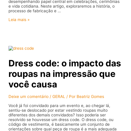
desempenhando papel central em celebrações, cerimônias
e vida cotidiana. Neste artigo, exploraremos a história, o
processo de fabricação e …
Desvende
Leia mais »
a
história
e
as
curiosidades
do
saquê
Dress code: o impacto das
roupas na impressão que
você causa
Deixe um comentário
/
GERAL
/ Por
Beatriz Gomes
Você já foi convidado para um evento e, ao chegar lá,
sentiu-se deslocado por estar vestindo roupas muito
diferentes dos demais convidados? Isso poderia ser
resolvido se houvesse um dress code. O dress code, ou
código de vestimenta, é basicamente um conjunto de
orientações sobre qual peça de roupa é a mais adequada