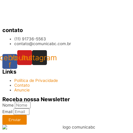
contato
(11) 91736-5563
contato@comunicabc.com.br
cebook-
Youtube
Instagram
f
Links
Política de Privacidade
Contato
Anuncie
Receba nossa Newsletter
Nome
Email
Enviar