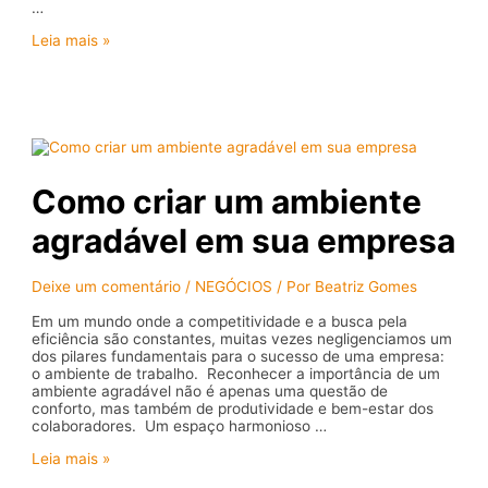
…
Campanhas
Leia mais »
sazonais:
Capitalize
em
eventos
e
datas
importantes
Como criar um ambiente
agradável em sua empresa
Deixe um comentário
/
NEGÓCIOS
/ Por
Beatriz Gomes
Em um mundo onde a competitividade e a busca pela
eficiência são constantes, muitas vezes negligenciamos um
dos pilares fundamentais para o sucesso de uma empresa:
o ambiente de trabalho. Reconhecer a importância de um
ambiente agradável não é apenas uma questão de
conforto, mas também de produtividade e bem-estar dos
colaboradores. Um espaço harmonioso …
Como
Leia mais »
criar