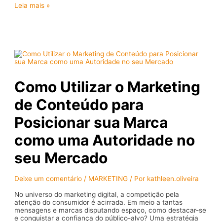
Quais
Leia mais »
são
as
principais
classificações
dos
medicamentos?
Como Utilizar o Marketing
de Conteúdo para
Posicionar sua Marca
como uma Autoridade no
seu Mercado
Deixe um comentário
/
MARKETING
/ Por
kathleen.oliveira
No universo do marketing digital, a competição pela
atenção do consumidor é acirrada. Em meio a tantas
mensagens e marcas disputando espaço, como destacar-se
e conquistar a confiança do público-alvo? Uma estratégia