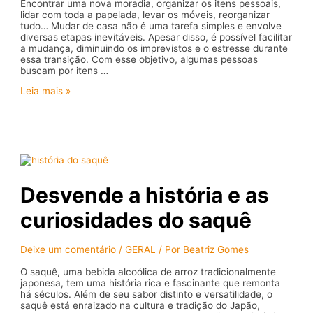
Encontrar uma nova moradia, organizar os itens pessoais,
lidar com toda a papelada, levar os móveis, reorganizar
tudo… Mudar de casa não é uma tarefa simples e envolve
diversas etapas inevitáveis. Apesar disso, é possível facilitar
a mudança, diminuindo os imprevistos e o estresse durante
essa transição. Com esse objetivo, algumas pessoas
buscam por itens …
Como
Leia mais »
manter
a
organização
durante
o
processo
de
mudança
Desvende a história e as
residencial
curiosidades do saquê
Deixe um comentário
/
GERAL
/ Por
Beatriz Gomes
O saquê, uma bebida alcoólica de arroz tradicionalmente
japonesa, tem uma história rica e fascinante que remonta
há séculos. Além de seu sabor distinto e versatilidade, o
saquê está enraizado na cultura e tradição do Japão,