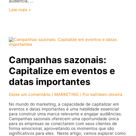
audiência, …
Conquiste
Leia mais »
a
atenção:
segredos
para
captar
e
reter
a
audiência
Campanhas sazonais:
em
campanhas
Capitalize em eventos e
digitais
datas importantes
Deixe um comentário
/
MARKETING
/ Por
kathleen.oliveira
No mundo do marketing, a capacidade de capitalizar em
eventos e datas importantes é uma habilidade essencial
para construir uma marca relevante e engajar audiências.
Campanhas sazonais oferecem uma oportunidade única
para as empresas se conectarem com seus clientes de
forma emocional, aproveitando os momentos que são
significativos para eles. Neste artigo, vamos explorar como