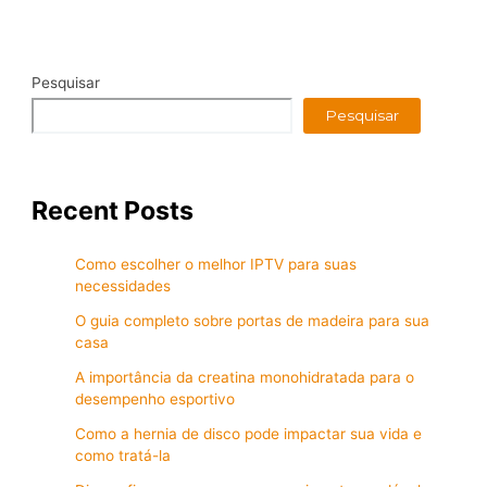
um
ambiente
agradável
em
sua
Pesquisar
empresa
Pesquisar
Recent Posts
Como escolher o melhor IPTV para suas
necessidades
O guia completo sobre portas de madeira para sua
casa
A importância da creatina monohidratada para o
desempenho esportivo
Como a hernia de disco pode impactar sua vida e
como tratá-la