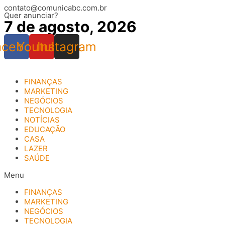
contato@comunicabc.com.br
Ir
Quer anunciar?
para
7 de agosto, 2026
o
conteúdo
acebook
Youtube
Instagram
FINANÇAS
MARKETING
NEGÓCIOS
TECNOLOGIA
NOTÍCIAS
EDUCAÇÃO
CASA
LAZER
SAÚDE
Menu
FINANÇAS
MARKETING
NEGÓCIOS
TECNOLOGIA