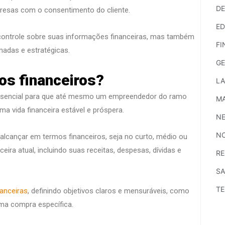
D
mpresas com o consentimento do cliente.
E
ontrole sobre suas informações financeiras, mas também
FI
madas e estratégicas.
GE
os financeiros?
LA
o essencial para que até mesmo um empreendedor do ramo
MA
ma vida financeira estável e próspera.
N
NO
alcançar em termos financeiros, seja no curto, médio ou
ra atual, incluindo suas receitas, despesas, dívidas e
RE
S
T
anceiras
, definindo objetivos claros e mensuráveis, como
ma compra específica.