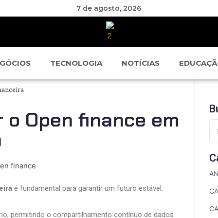
7 de agosto, 2026
GÓCIOS
TECNOLOGIA
NOTÍCIAS
EDUCAÇ
nanceira
B
r o Open finance em
a
C
AN
eira
é fundamental para garantir um futuro estável.
CA
C
io, permitindo o compartilhamento contínuo de dados