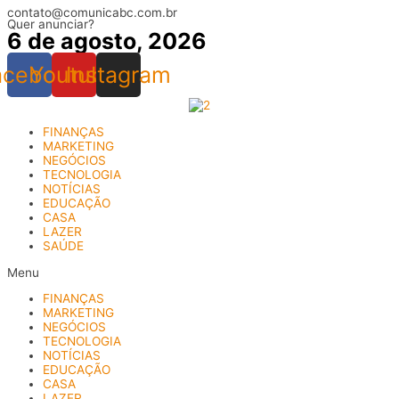
contato@comunicabc.com.br
Ir
Quer anunciar?
para
6 de agosto, 2026
o
conteúdo
acebook
Youtube
Instagram
FINANÇAS
MARKETING
NEGÓCIOS
TECNOLOGIA
NOTÍCIAS
EDUCAÇÃO
CASA
LAZER
SAÚDE
Menu
FINANÇAS
MARKETING
NEGÓCIOS
TECNOLOGIA
NOTÍCIAS
EDUCAÇÃO
CASA
LAZER