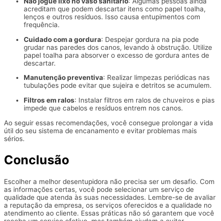
Não jogue lixo no vaso sanitário
: Algumas pessoas ainda
acreditam que podem descartar itens como papel toalha,
lenços e outros resíduos. Isso causa entupimentos com
frequência.
Cuidado com a gordura
: Despejar gordura na pia pode
grudar nas paredes dos canos, levando à obstrução. Utilize
papel toalha para absorver o excesso de gordura antes de
descartar.
Manutenção preventiva
: Realizar limpezas periódicas nas
tubulações pode evitar que sujeira e detritos se acumulem.
Filtros em ralos
: Instalar filtros em ralos de chuveiros e pias
impede que cabelos e resíduos entrem nos canos.
Ao seguir essas recomendações, você consegue prolongar a vida
útil do seu sistema de encanamento e evitar problemas mais
sérios.
Conclusão
Escolher a melhor desentupidora não precisa ser um desafio. Com
as informações certas, você pode selecionar um serviço de
qualidade que atenda às suas necessidades. Lembre-se de avaliar
a reputação da empresa, os serviços oferecidos e a qualidade no
atendimento ao cliente. Essas práticas não só garantem que você