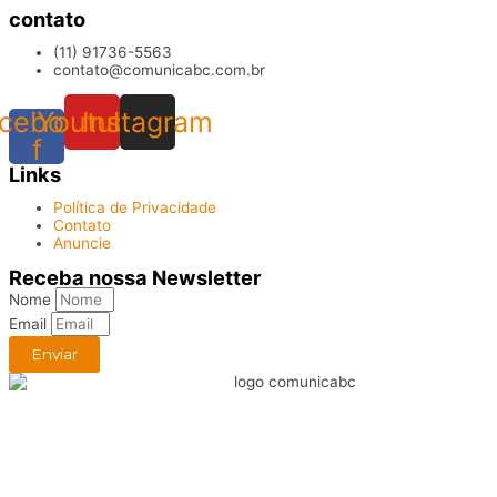
contato
(11) 91736-5563
contato@comunicabc.com.br
cebook-
Youtube
Instagram
f
Links
Política de Privacidade
Contato
Anuncie
Receba nossa Newsletter
Nome
Email
Enviar