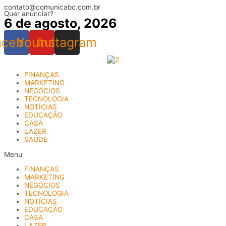
contato@comunicabc.com.br
Ir
Quer anunciar?
para
6 de agosto, 2026
o
conteúdo
acebook
Youtube
Instagram
FINANÇAS
MARKETING
NEGÓCIOS
TECNOLOGIA
NOTÍCIAS
EDUCAÇÃO
CASA
LAZER
SAÚDE
Menu
FINANÇAS
MARKETING
NEGÓCIOS
TECNOLOGIA
NOTÍCIAS
EDUCAÇÃO
CASA
LAZER