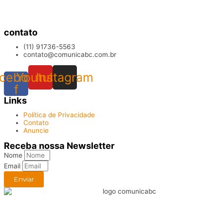
contato
(11) 91736-5563
contato@comunicabc.com.br
cebook-
Youtube
Instagram
f
Links
Política de Privacidade
Contato
Anuncie
Receba nossa Newsletter
Nome
Email
Enviar