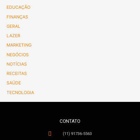
EDUCAÇÃO
FINANÇAS
GERAL
LAZER
MARKETING
NEGÓCIOS
NOTÍCIAS
RECEITAS
SAÚDE
TECNOLOGIA
CONTATO
(11) 91736-5563