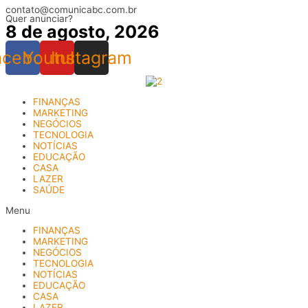
contato@comunicabc.com.br
Ir
Quer anunciar?
para
8 de agosto, 2026
o
conteúdo
acebook
Youtube
Instagram
FINANÇAS
MARKETING
NEGÓCIOS
TECNOLOGIA
NOTÍCIAS
EDUCAÇÃO
CASA
LAZER
SAÚDE
Menu
FINANÇAS
MARKETING
NEGÓCIOS
TECNOLOGIA
NOTÍCIAS
EDUCAÇÃO
CASA
LAZER