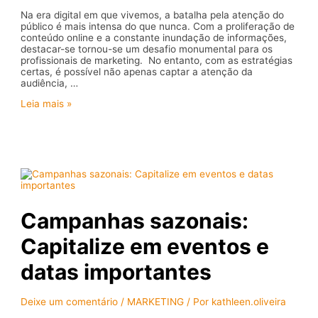
Na era digital em que vivemos, a batalha pela atenção do
público é mais intensa do que nunca. Com a proliferação de
conteúdo online e a constante inundação de informações,
destacar-se tornou-se um desafio monumental para os
profissionais de marketing. No entanto, com as estratégias
certas, é possível não apenas captar a atenção da
audiência, …
Conquiste
Leia mais »
a
atenção:
segredos
para
captar
e
reter
a
audiência
Campanhas sazonais:
em
campanhas
Capitalize em eventos e
digitais
datas importantes
Deixe um comentário
/
MARKETING
/ Por
kathleen.oliveira