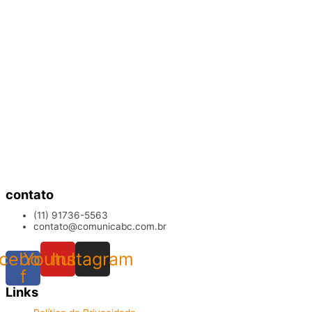
contato
(11) 91736-5563
contato@comunicabc.com.br
cebook-
Youtube
Instagram
f
Links