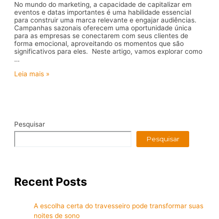
No mundo do marketing, a capacidade de capitalizar em
eventos e datas importantes é uma habilidade essencial
para construir uma marca relevante e engajar audiências.
Campanhas sazonais oferecem uma oportunidade única
para as empresas se conectarem com seus clientes de
forma emocional, aproveitando os momentos que são
significativos para eles. Neste artigo, vamos explorar como
…
Campanhas
Leia mais »
sazonais:
Capitalize
em
eventos
e
datas
Pesquisar
importantes
Pesquisar
Recent Posts
A escolha certa do travesseiro pode transformar suas
noites de sono