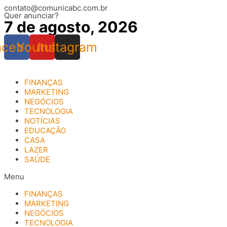
contato@comunicabc.com.br
Ir
Quer anunciar?
para
7 de agosto, 2026
o
conteúdo
acebook
Youtube
Instagram
FINANÇAS
MARKETING
NEGÓCIOS
TECNOLOGIA
NOTÍCIAS
EDUCAÇÃO
CASA
LAZER
SAÚDE
Menu
FINANÇAS
MARKETING
NEGÓCIOS
TECNOLOGIA