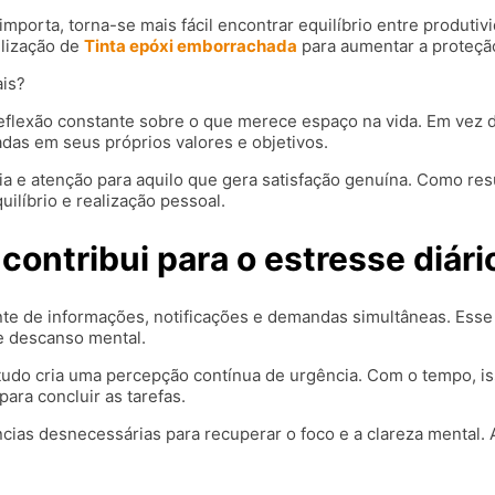
orta, torna-se mais fácil encontrar equilíbrio entre produtiv
ilização de
Tinta epóxi emborrachada
para aumentar a proteçã
ais?
eflexão constante sobre o que merece espaço na vida. Em vez 
adas em seus próprios valores e objetivos.
a e atenção para aquilo que gera satisfação genuína. Como resu
ilíbrio e realização pessoal.
ontribui para o estresse diári
te de informações, notificações e demandas simultâneas. Esse
e descanso mental.
tudo cria uma percepção contínua de urgência. Com o tempo, iss
ara concluir as tarefas.
ias desnecessárias para recuperar o foco e a clareza mental. Ao