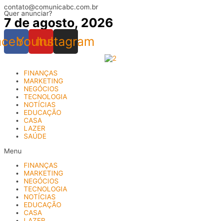
contato@comunicabc.com.br
Ir
Quer anunciar?
para
7 de agosto, 2026
o
conteúdo
acebook
Youtube
Instagram
FINANÇAS
MARKETING
NEGÓCIOS
TECNOLOGIA
NOTÍCIAS
EDUCAÇÃO
CASA
LAZER
SAÚDE
Menu
FINANÇAS
MARKETING
NEGÓCIOS
TECNOLOGIA
NOTÍCIAS
EDUCAÇÃO
CASA
LAZER