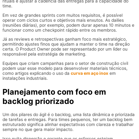
rituais e ajustar a cadência das entregas para a capacidade do
time.
Em vez de grandes sprints com muitos requisitos, é possível
operar com ciclos curtos e objetivos mais enxutos. As dailies
(reuniões diárias), por exemplo, podem durar apenas 10 minutos e
funcionar como um checkpoint rápido entre os membros.
Já as reviews e retrospectivas ganham foco mais estratégico,
permitindo ajustes finos que ajudam a manter o time na direção
certa. O Product Owner pode ser representado por um líder ou
responsável pela estratégia de marketing.
Equipes que criam campanhas para o setor de construção civil
podem usar esse modelo para desenvolver materiais técnicos,
como artigos explicando o uso da
curva em aço inox
em
instalações industriais.
Planejamento com foco em
backlog priorizado
Um dos pilares do ágil é o backlog, uma lista dinâmica e priorizada
de tarefas e entregas. Para times pequenos, ter um backlog bem
estruturado significa alinhar expectativas com clareza e trabalhar
sempre no que gera maior impacto.
Isso evita dispersão e garante que os esforços estejam