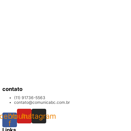
contato
(11) 91736-5563
contato@comunicabc.com.br
cebook-
Youtube
Instagram
f
Links