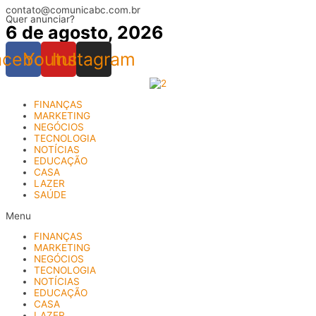
contato@comunicabc.com.br
Ir
Quer anunciar?
para
6 de agosto, 2026
o
conteúdo
acebook
Youtube
Instagram
FINANÇAS
MARKETING
NEGÓCIOS
TECNOLOGIA
NOTÍCIAS
EDUCAÇÃO
CASA
LAZER
SAÚDE
Menu
FINANÇAS
MARKETING
NEGÓCIOS
TECNOLOGIA
NOTÍCIAS
EDUCAÇÃO
CASA
LAZER