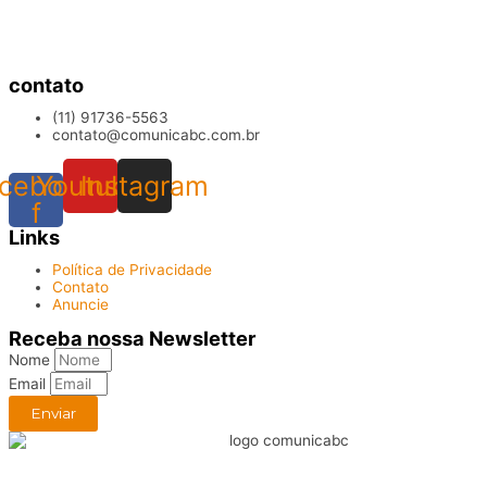
contato
(11) 91736-5563
contato@comunicabc.com.br
cebook-
Youtube
Instagram
f
Links
Política de Privacidade
Contato
Anuncie
Receba nossa Newsletter
Nome
Email
Enviar