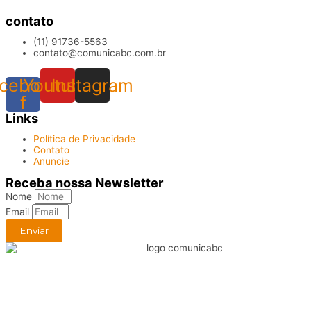
contato
(11) 91736-5563
contato@comunicabc.com.br
cebook-
Youtube
Instagram
f
Links
Política de Privacidade
Contato
Anuncie
Receba nossa Newsletter
Nome
Email
Enviar