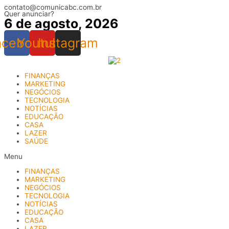
contato@comunicabc.com.br
Ir
Quer anunciar?
para
6 de agosto, 2026
o
conteúdo
acebook
Youtube
Instagram
FINANÇAS
MARKETING
NEGÓCIOS
TECNOLOGIA
NOTÍCIAS
EDUCAÇÃO
CASA
LAZER
SAÚDE
Menu
FINANÇAS
MARKETING
NEGÓCIOS
TECNOLOGIA
NOTÍCIAS
EDUCAÇÃO
CASA
LAZER