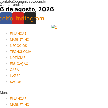
contato@comunicabc.com.br
Ir
Quer anunciar?
6 de agosto, 2026
para
o
cebook
Youtube
Instagram
conteúdo
FINANÇAS
MARKETING
NEGÓCIOS
TECNOLOGIA
NOTÍCIAS
EDUCAÇÃO
CASA
LAZER
SAÚDE
Menu
FINANÇAS
MARKETING