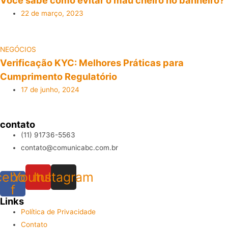
Você sabe como evitar o mau cheiro no banheiro?
22 de março, 2023
NEGÓCIOS
Verificação KYC: Melhores Práticas para
Cumprimento Regulatório
17 de junho, 2024
contato
(11) 91736-5563
contato@comunicabc.com.br
cebook-
Youtube
Instagram
f
Links
Política de Privacidade
Contato