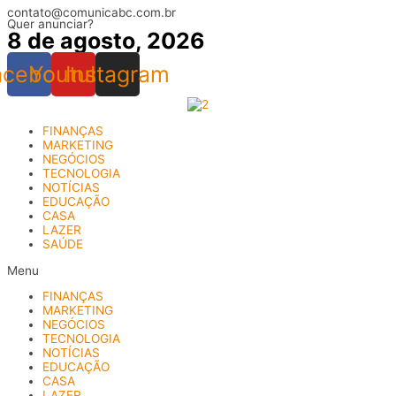
contato@comunicabc.com.br
Ir
Quer anunciar?
para
8 de agosto, 2026
o
conteúdo
acebook
Youtube
Instagram
FINANÇAS
MARKETING
NEGÓCIOS
TECNOLOGIA
NOTÍCIAS
EDUCAÇÃO
CASA
LAZER
SAÚDE
Menu
FINANÇAS
MARKETING
NEGÓCIOS
TECNOLOGIA
NOTÍCIAS
EDUCAÇÃO
CASA
LAZER