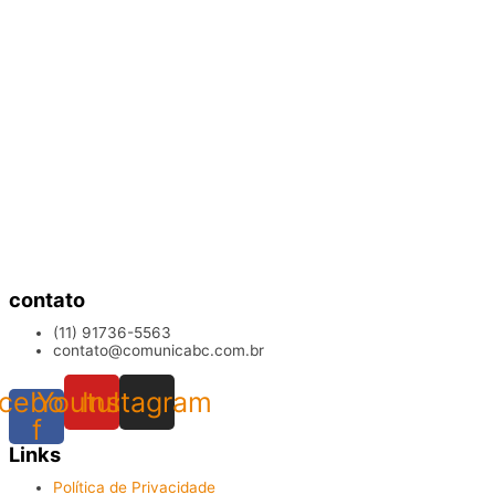
contato
(11) 91736-5563
contato@comunicabc.com.br
cebook-
Youtube
Instagram
f
Links
Política de Privacidade